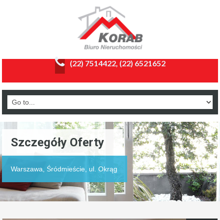
(22) 7514422, (22) 6521652
Szczegóły Oferty
Warszawa, Śródmieście, ul. Okrąg