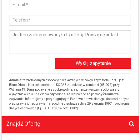
Administratorem danych osobowych wskazanych w powyższym formularzu jest
Biuro Obrotu Nieruchomościami KORAB z siedzibą w Łomianki (05-092) przy
Wiślana 49. Dane podawane są dobrowolnie, a ich przetwarzanie odbywa się
wyłącznie w celu udzielenia odpowiedzi na kierowane za pomocą formularza
zapytanie. Informujemy o przysługującym Państwu prawie dostępu do treści danych
oraz prawie ich poprawiania, zgodnie z ustawą z dnia 29 sierpnia 1997 r. o ochronie
danych osobowych (t.j. Dz. U. z 2014 poz. 1182).
Znajdź Ofertę