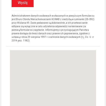
Administratorem danych osobowych wskazanych w powyższym formularzu
jest Biuro Obrotu Nieruchomościami KORAB z siedzibą w Łomianki (05-092)
przy Wiślana 49. Dane podawane są dobrowolnie, a ich przetwarzanie
odbywa się wyłącznie w celu udzielenia odpowiedzi na kierowane za
pomocą formularza zapytanie. Informujemy o przysługującym Państwu
prawie dostępu do treści danych oraz prawie ich poprawiania, zgodnie z
ustawą z dnia 29 sierpnia 1997 r. o ochronie danych osobowych (t.j. Dz. U. z
2014 poz. 1182).