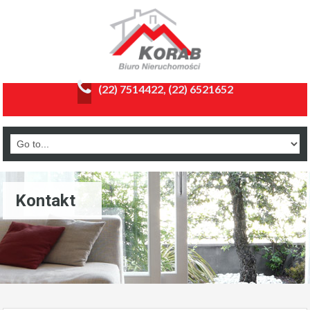
(22) 7514422, (22) 6521652
Kontakt