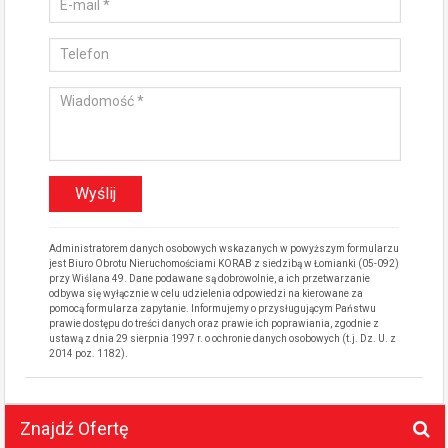
Administratorem danych osobowych wskazanych w powyższym formularzu
jest Biuro Obrotu Nieruchomościami KORAB z siedzibą w Łomianki (05-092)
przy Wiślana 49. Dane podawane są dobrowolnie, a ich przetwarzanie
odbywa się wyłącznie w celu udzielenia odpowiedzi na kierowane za
pomocą formularza zapytanie. Informujemy o przysługującym Państwu
prawie dostępu do treści danych oraz prawie ich poprawiania, zgodnie z
ustawą z dnia 29 sierpnia 1997 r. o ochronie danych osobowych (t.j. Dz. U. z
2014 poz. 1182).
Znajdź Ofertę