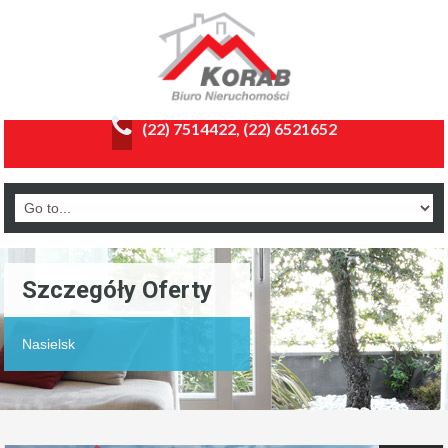
(22) 7514422, (22) 6521652
Szczegóły Oferty
Nasielsk