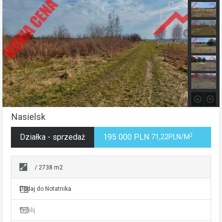
Nasielsk
2
Działka - sprzedaż
195 000 PLN
71,22PLN/m
/ 2738 m2
Dodaj do Notatnika
Wyślij