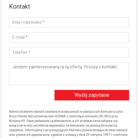
Kontakt
Administratorem danych osobowych wskazanych w powyższym formularzu jest
Biuro Obrotu Nieruchomościami KORAB z siedzibą w Łomianki (05-092) przy
Wiślana 49. Dane podawane są dobrowolnie, a ich przetwarzanie odbywa się
wyłącznie w celu udzielenia odpowiedzi na kierowane za pomocą formularza
zapytanie. Informujemy o przysługującym Państwu prawie dostępu do treści danych
oraz prawie ich poprawiania, zgodnie z ustawą z dnia 29 sierpnia 1997 r. o ochronie