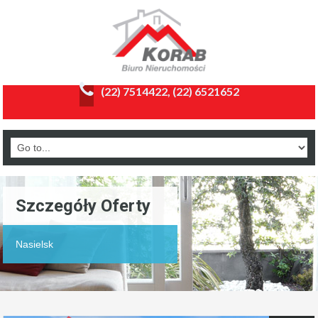
(22) 7514422, (22) 6521652
Szczegóły Oferty
Nasielsk