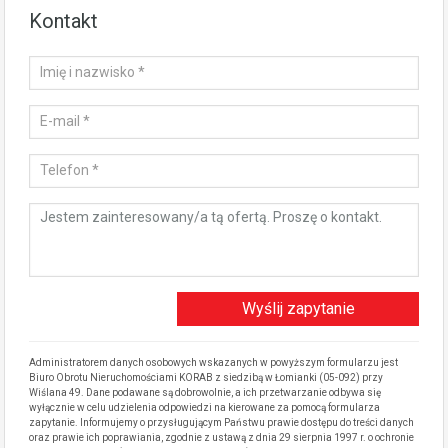
Kontakt
Administratorem danych osobowych wskazanych w powyższym formularzu jest
Biuro Obrotu Nieruchomościami KORAB z siedzibą w Łomianki (05-092) przy
Wiślana 49. Dane podawane są dobrowolnie, a ich przetwarzanie odbywa się
wyłącznie w celu udzielenia odpowiedzi na kierowane za pomocą formularza
zapytanie. Informujemy o przysługującym Państwu prawie dostępu do treści danych
oraz prawie ich poprawiania, zgodnie z ustawą z dnia 29 sierpnia 1997 r. o ochronie