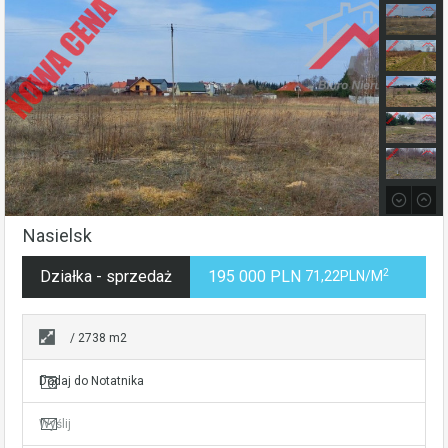
Nasielsk
2
Działka - sprzedaż
195 000 PLN
71,22PLN/m
/ 2738 m2
Dodaj do Notatnika
Wyślij