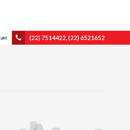
(22) 7514422, (22) 6521652
takt